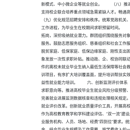
新模式、中小微企业等就业创业。 （八）推进
支持校企联合培养重点领域急需紧缺人才。畅通
（九）优化规范招聘安排和秩序。统筹党政机关
工作进程，为毕业生在校期间求职预留时间。 
拓岗，深挖吸纳就业潜力。群团组织围绕服务对
服务。鼓励志愿服务组织、慈善组织和社会工作
脱贫家庭、低保家庭、低保边缘家庭、刚性支出
象发放一次性求职补贴。推动政、企、校协同联
件的离校未就业毕业生纳入最低生活保障等社会救
训项目，有序扩大培训覆盖面，提升培训帮扶实
益性就业能力培训。 六、创新监测评价体系 
求职意向等。推进高校毕业生就业风险分级预警
完善就业进展监测数据核查和违规处理相关规定
就业评价改革。创新就业质量评价工具，开展高
作为高校教育教学和学科建设评估、“双一流”
业服务机构、人员、场地、经费“四到位”要求。
金，结合毕业生规模及工作需要，按学费收入的