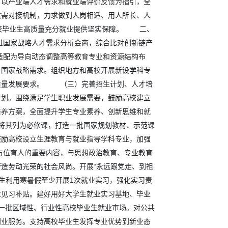
，以产业端人才需求和就业端评价反馈为指引，全
供需对接机制，力求做到人岗相适、用人所长、人
高校毕业生高质量充分就业提供坚实保障。 二、
进国家战略人才需求分析会商，综合比对创新链产
适配为导向动态调整高等教育专业和资源结构布
、国家战略需求。组织地方和高校开展新设学科专
高质量发展要求。 （三）完善招生计划、人才培
计划。围绕满足学生职业发展需要，鼓励高校建立
培养方案，全面提升学生专业素养、创新思维和就
其列为必修课，打造一批国家规划教材、示范课
鼓励高校设立生涯教育与就业指导学科专业，加强
方位育人的重要内容，与思想政治教育、专业教育
造劳动光荣的社会风尚。开展“永远跟党走、到祖
生利用寒暑假至少开展1次就业实习，强化实习责
业见习补贴。建好用好大学生就业实习基地、毕业
批区域性、行业性高校毕业生就业市场。对公共
创业服务。支持高校毕业生发挥专业优势到新业态