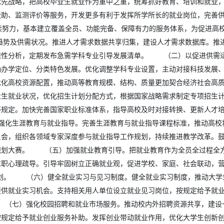
优先战略，把高校毕业生就业作为重中之重，统筹抓好教育、培训和就业
援助、监测评价等服务，开发更多有利于发挥所学所长的就业岗位，完善
持续努力，基本建立覆盖全员、功能完备、保障有力的服务体系，为促进
势及供需状况。推进人才需求数据共享归集，建设人才需求数据库。推
瞻性分析，定期发布急需学科专业引导发展清单。 （二）以促进供需
确办学定位、分类特色发展。优化调整学科专业设置，主动对接科技发展
优化高校资源配置，推动高等教育规模、结构、质量更加契合经济社会
业生就业状况，优化招生计划分配方式，根据国家战略需求制定专项招生
等规定。加快完善国家职业标准体系，指导高校及时对接转换、更新人才
生涯教育与就业指导。完善生涯教育与就业指导课程标准，推动高校将
员会，组织各领域专家深度参与就业指导工作规划，持续推进教学改革。
规划大赛。 （五）加强就业教育引导。把就业教育作为全员全过程全
职心理疏导。引导牢固树立正确就业观，促进学校、家庭、社会联动，营
计划。 （六）健全就业实习与见习制度。健全就业实习制度，推动大学
提供就业实习机会。支持相关用人单位设立就业见习岗位，按规定给予就
七）强化校园招聘和就业市场服务。推动校内外招聘资源共享，建设一
按规定给予就业创业服务补助。发挥创业带动就业作用，优化大学生创新