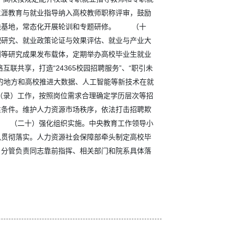
生涯教育与就业指导纳入高校教师职称评审，鼓励
实践基地，常态化开展轮训和专题研修。 （十
配研究、就业政策论证与效果评估、就业与产业大
刊等研究成果发布载体，定期举办高校毕业生就业
共享，打造“24365校园招聘服务”、“职引未
的地方和高校推进大数据、人工智能等新技术在就
（录）工作，按照岗位需求合理确定学历层次等招
性条件。维护人力资源市场秩序，依法打击招聘欺
。 （二十）强化组织实施。中央教育工作领导小
见贯彻落实。人力资源社会保障部牵头制定高校毕
、分管负责同志靠前指挥、相关部门和院系具体落