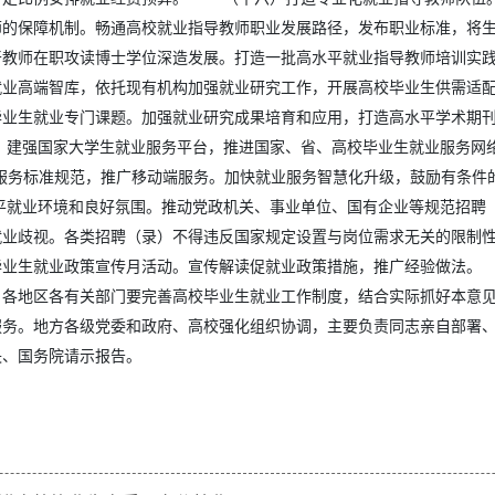
师的保障机制。畅通高校就业指导教师职业发展路径，发布职业标准，将
干教师在职攻读博士学位深造发展。打造一批高水平就业指导教师培训
就业高端智库，依托现有机构加强就业研究工作，开展高校毕业生供需适
毕业生就业专门课题。加强就业研究成果培育和应用，打造高水平学术期
强国家大学生就业服务平台，推进国家、省、高校毕业生就业服务网络互联
服务标准规范，推广移动端服务。加快就业服务智慧化升级，鼓励有条件
就业环境和良好氛围。推动党政机关、事业单位、国有企业等规范招聘
就业歧视。各类招聘（录）不得违反国家规定设置与岗位需求无关的限制
毕业生就业政策宣传月活动。宣传解读促就业政策措施，推广经验做法
。各地区各有关部门要完善高校毕业生就业工作制度，结合实际抓好本意
服务。地方各级党委和政府、高校强化组织协调，主要负责同志亲自部署
央、国务院请示报告。