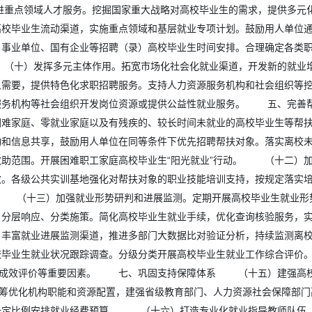
重点领域人才服务。挖掘国家重大战略对高校毕业生的需求，提供多元
高校毕业生流动渠道，实施重点领域和基层就业专项计划。鼓励用人单
、事业单位、国有企业等招聘（录）高校毕业生时间安排。合理确定各类
（十）发挥多元主体作用。拓宽市场化社会化就业渠道，开发新的就业
象需要，提供特色化求职招聘服务。支持人力资源服务机构和社会组织等
服务机构等社会组织开发岗位资源或提供公益性就业服务。 五、完善
困难家庭、零就业家庭以及有残疾的、较长时间未就业的高校毕业生等帮
动和信息共享，鼓励用人单位在同等条件下优先招聘帮扶对象。落实离校
助范围。开展困难职工家庭高校毕业生“阳光就业”行动。 （十二）加
效。各级公共实训基地强化对帮扶对象的职业技能培训支持，按规定落实
（十三）加强就业形势研判和进展监测。定期开展高校毕业生就业形势
、分层响应、分类施策。简化高校毕业生就业手续，优化查询核验服务，
。丰富就业进展监测渠道，推进多部门大数据比对验证分析，持续监测离
校毕业生就业状况跟踪调查。分级分类开展高校毕业生就业工作综合评价
建设成效评价等重要因素。 七、巩固支持保障体系 （十五）建强高
统筹优化机构职能和资源配置，建强省级教育部门、人力资源社会保障部
一定比例安排就业经费预算。 （十六）打造专业化就业指导教师队伍