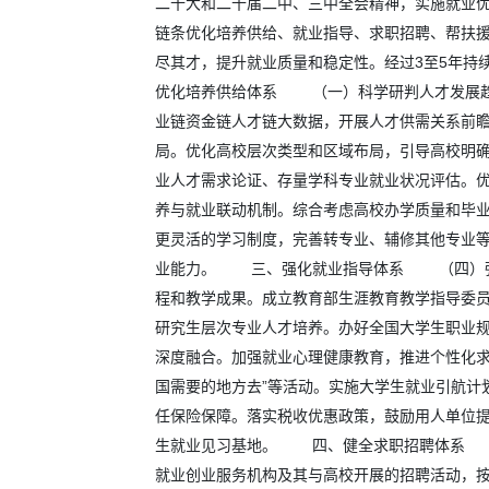
二十大和二十届二中、三中全会精神，实施就业
链条优化培养供给、就业指导、求职招聘、帮扶
尽其才，提升就业质量和稳定性。经过3至5年
优化培养供给体系 （一）科学研判人才发展趋
业链资金链人才链大数据，开展人才供需关系前
局。优化高校层次类型和区域布局，引导高校明
业人才需求论证、存量学科专业就业状况评估。
养与就业联动机制。综合考虑高校办学质量和毕
更灵活的学习制度，完善转专业、辅修其他专业
业能力。 三、强化就业指导体系 （四）强化
程和教学成果。成立教育部生涯教育教学指导委
研究生层次专业人才培养。办好全国大学生职业
深度融合。加强就业心理健康教育，推进个性化求
国需要的地方去”等活动。实施大学生就业引航
任保险保障。落实税收优惠政策，鼓励用人单位
生就业见习基地。 四、健全求职招聘体系 （
就业创业服务机构及其与高校开展的招聘活动，