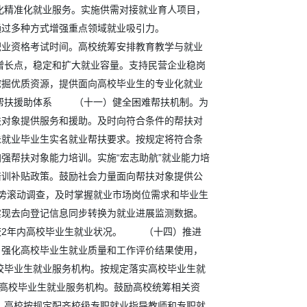
化精准化就业服务。实施供需对接就业育人项目，
位通过多种方式增强重点领域就业吸引力。
职业资格考试时间。高校统筹安排教育教学与就业
增长点，稳定和扩大就业容量。支持民营企业稳岗
挖掘优质资源，提供面向高校毕业生的专业化就业
帮扶援助体系 （十一）健全困难帮扶机制。为
扶对象提供服务和援助。及时向符合条件的帮扶对
未就业毕业生实名就业帮扶要求。按规定将符合条
强帮扶对象能力培训。实施“宏志助航”就业能力培
培训补贴政策。鼓励社会力量面向帮扶对象提供公
滚动调查，及时掌握就业市场岗位需求和毕业生
实现去向登记信息同步转换为就业进展监测数据。
校2年内高校毕业生就业状况。 （十四）推进
。强化高校毕业生就业质量和工作评价结果使用，
校毕业生就业服务机构。按规定落实高校毕业生就
门高校毕业生就业服务机构。鼓励高校统筹相关资
。高校按规定配齐校级专职就业指导教师和专职就