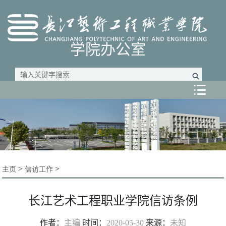
学院办公室

>
>
主页
信访工作
长江艺术工程职业学院信访条例
作者：
主编
时间：
2020-05-30
来源：
未知